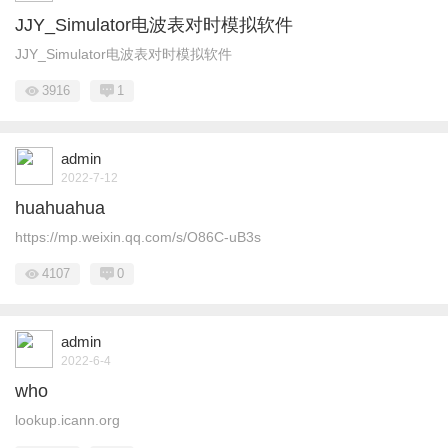
JJY_Simulator电波表对时模拟软件
JJY_Simulator电波表对时模拟软件
3916
1
admin
2022-7-12
huahuahua
https://mp.weixin.qq.com/s/O86C-uB3s
4107
0
admin
2022-6-4
who
lookup.icann.org