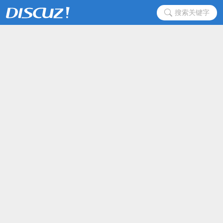
搜索关键字