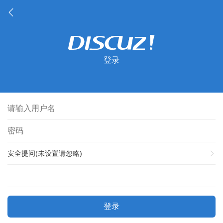
登录
安全提问(未设置请忽略)
登录