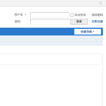
切
换
用户名
自动登录
找回密码
到
窄
密码
立即注册
登录
版
快捷导航