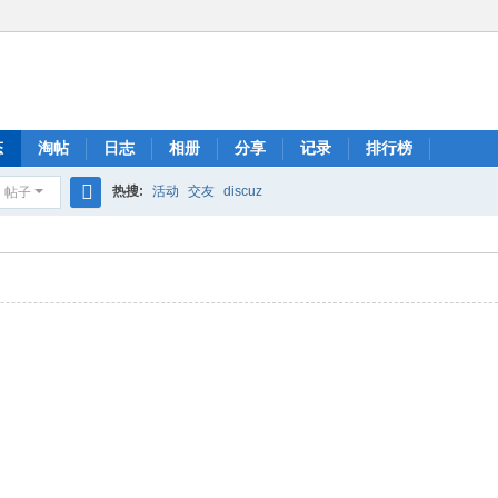
态
淘帖
日志
相册
分享
记录
排行榜
热搜:
活动
交友
discuz
帖子
搜
索