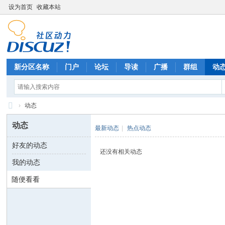
设为首页
收藏本站
新分区名称
门户
论坛
导读
广播
群组
动
›
动态
六
动态
最新动态
|
热点动态
六
好友的动态
七
还没有相关动态
我的动态
八
八
随便看看
八