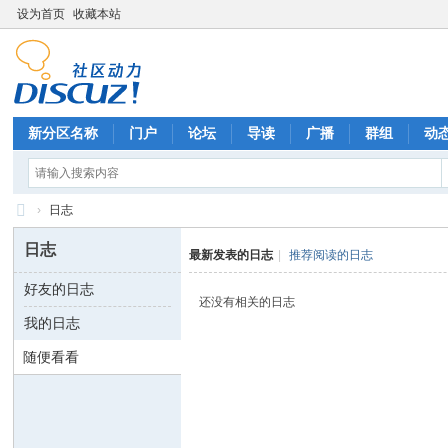
设为首页
收藏本站
新分区名称
门户
论坛
导读
广播
群组
动
›
日志
六
日志
最新发表的日志
|
推荐阅读的日志
六
好友的日志
七
还没有相关的日志
我的日志
八
八
随便看看
八