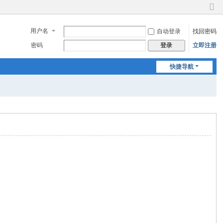
切
换
用户名
自动登录
找回密码
到
窄
密码
立即注册
登录
版
快捷导航