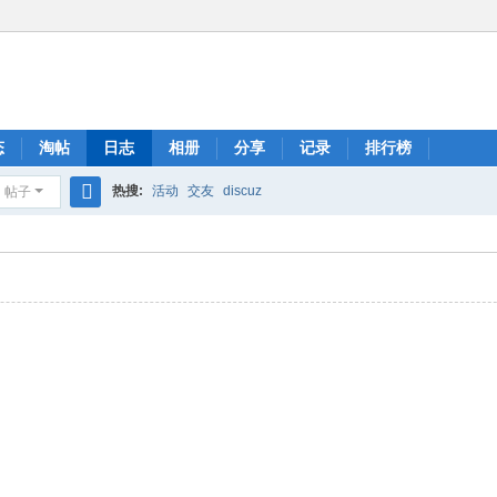
态
淘帖
日志
相册
分享
记录
排行榜
热搜:
活动
交友
discuz
帖子
搜
索