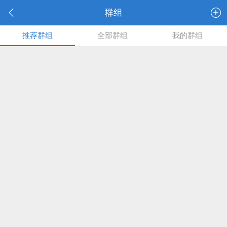
群组
推荐群组
全部群组
我的群组