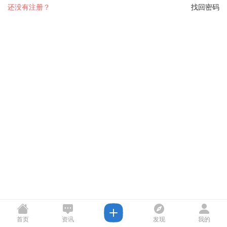
还没有注册？
找回密码
首页
资讯
发现
我的