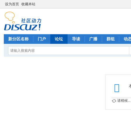
设为首页
收藏本站
新分区名称
门户
论坛
导读
广播
群组
动
请稍候...