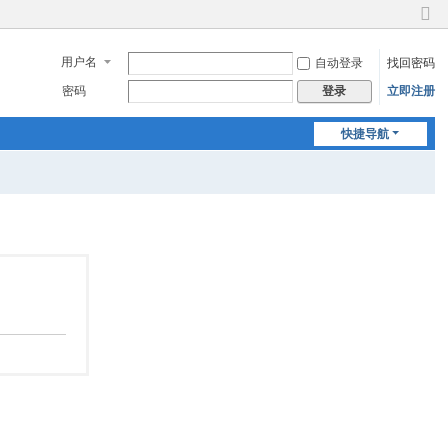
切
换
用户名
自动登录
找回密码
到
窄
密码
立即注册
登录
版
快捷导航