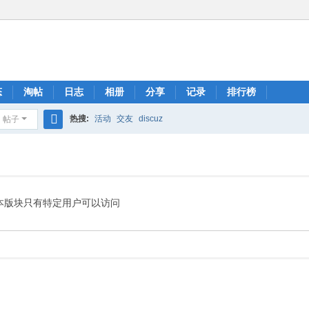
态
淘帖
日志
相册
分享
记录
排行榜
热搜:
活动
交友
discuz
帖子
搜
索
本版块只有特定用户可以访问