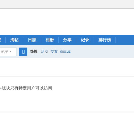
态
淘帖
日志
相册
分享
记录
排行榜
热搜:
活动
交友
discuz
帖子
搜
索
本版块只有特定用户可以访问