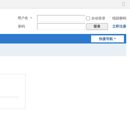
切
换
用户名
自动登录
找回密码
到
窄
密码
立即注册
登录
版
快捷导航