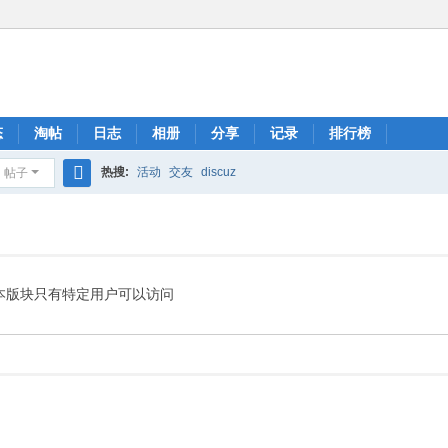
态
淘帖
日志
相册
分享
记录
排行榜
热搜:
活动
交友
discuz
帖子
搜
索
本版块只有特定用户可以访问