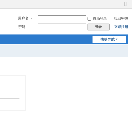
切
换
用户名
自动登录
找回密码
到
窄
密码
立即注册
登录
版
快捷导航