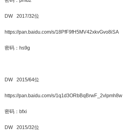
密码：pmd2
DW 2017/32位
https://pan.baidu.com/s/18PfF9fH5MV42xkvGvo8iSA
密码：hs9g
DW 2015/64位
https://pan.baidu.com/s/1q1d3ORbBqBrwF_2vlpmh8w
密码：bfxi
DW 2015/32位