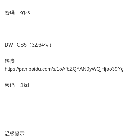
密码：kg3s
DW CS5（32/64位）
链接：
https://pan.baidu.com/s/1oAfbZQYAN0yWQjHjao39Yg
密码：t1kd
温馨提示：