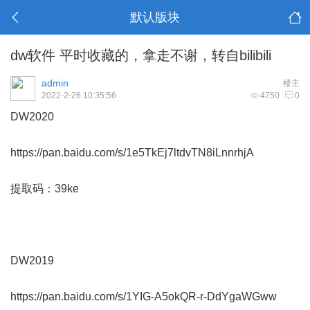
默认版块
dw软件 平时收藏的，拿走不谢，转自bilibili
admin
楼主
2022-2-26 10:35:56
4750
0
DW2020
https://pan.baidu.com/s/1e5TkEj7ltdvTN8iLnnrhjA
提取码：39ke
DW2019
https://pan.baidu.com/s/1YIG-A5okQR-r-DdYgaWGww