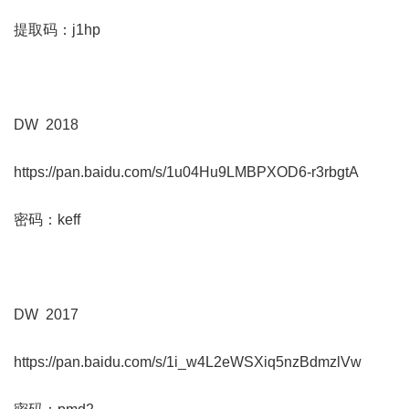
提取码：j1hp
DW 2018
https://pan.baidu.com/s/1u04Hu9LMBPXOD6-r3rbgtA
密码：keff
DW 2017
https://pan.baidu.com/s/1i_w4L2eWSXiq5nzBdmzlVw