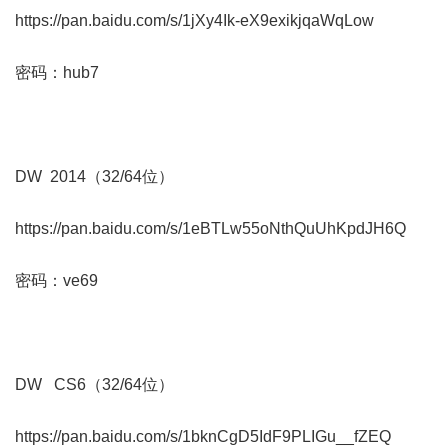
https://pan.baidu.com/s/1jXy4Ik-eX9exikjqaWqLow
密码：hub7
DW 2014（32/64位）
https://pan.baidu.com/s/1eBTLw55oNthQuUhKpdJH6Q
密码：ve69
DW CS6（32/64位）
https://pan.baidu.com/s/1bknCgD5IdF9PLIGu__fZEQ