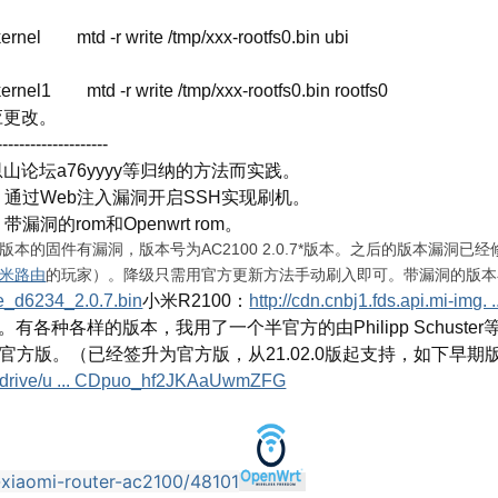
rnel mtd -r write /tmp/xxx-rootfs0.bin ubi
rnel1 mtd -r write /tmp/xxx-rootfs0.bin rootfs0
应更改。
--------------------
论坛a76yyyy等归纳的方法而实践。
，通过Web注入漏洞开启SSH实现刷机。
洞的rom和Openwrt rom。
本的固件有漏洞，版本号为AC2100 2.0.7*版本。之后的版本漏洞
米路由
的玩家）。降级只需用官方更新方法手动刷入即可。带漏洞的版本
are_d6234_2.0.7.bin
小米R2100：
http://cdn.cnbj1.fds.api.mi-img.
rom。有各种各样的版本，我用了一个半官方的由Philipp Sch
rt官方版。（已经签升为官方版，从21.02.0版起支持，如下早
om/drive/u ... CDpuo_hf2JKAaUwmZFG
-xiaomi-router-ac2100/48101