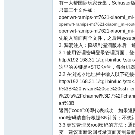
有一大帮国际玩家云集，Schuste
只需三个文件如：
openwrt-ramips-mt7621-xiaomi_mi-r
openwrt-ramips-mt7621-xiaomi_mi-route
openwrt-ramips-mt7621-xiaomi_mi-
先刷入前面两个文件，之后用sysupgr
3. 漏洞注入：降级到漏洞版本后，通
3.1 使用管理密码登录管理页面，
http://192.168.31.1/cgi-bin/luci/;
这里的关键是<STOK>号，每台
3.2 在浏览器地址栏中输入以下链接
http://192.168.31.1/cgi-bin/luci/
h%3B%20nvram%20set%20ssh_
i%20's%2Fchannel%3D.*%2Fcha
art%3B
返回{"code":0}即代表成功，
root密码请自行根据SN计算；不
3.3 更改管理员root密码的方法：
变，建议重新返回登录页面复制最新的