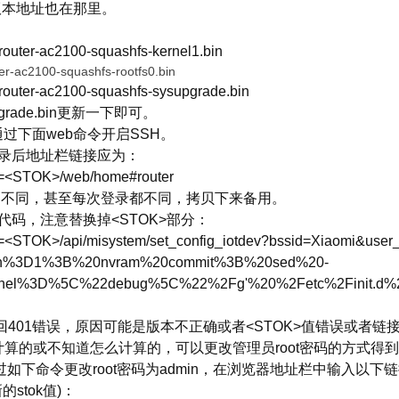
r版本地址也在那里。
outer-ac2100-squashfs-kernel1.bin
r-ac2100-squashfs-rootfs0.bin
router-ac2100-squashfs-sysupgrade.bin
ade.bin更新一下即可。
过下面web命令开启SSH。
登录后地址栏链接应为：
stok=<STOK>/web/home#router
机器不同，甚至每次登录都不同，拷贝下来备用。
代码，注意替换掉<STOK>部分：
;stok=<STOK>/api/misystem/set_config_iotdev?bssid=Xiaomi&user
en%3D1%3B%20nvram%20commit%3B%20sed%20-
nnel%3D%5C%22debug%5C%22%2Fg'%20%2Fetc%2Finit.d%2F
如果返回401错误，原因可能是版本不正确或者<STOK>值错误或者
想计算的或不知道怎么计算的，可以更改管理员root密码的方式得
通过如下命令更改root密码为admin，在浏览器地址栏中输入以下
stok值)：