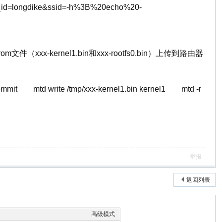
user_id=longdike&ssid=-h%3B%20echo%20-
件（xxx-kernel1.bin和xxx-rootfs0.bin）上传到路由器
mmit mtd write /tmp/xxx-kernel1.bin kernel1 mtd -r
举报
返回列表
高级模式