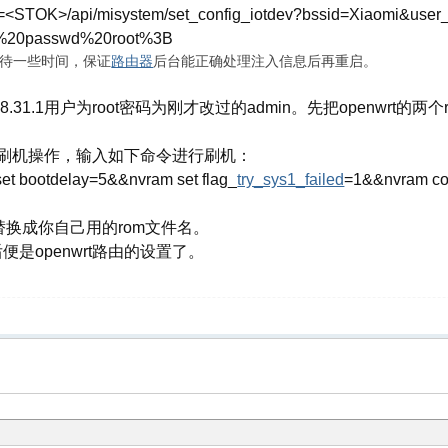
/;stok=<STOK>/api/misystem/set_config_iotdev?bssid=Xiaomi&
%20passwd%20root%3B
等待一些时间，保证
路由器
后台能正确处理注入信息后再重启。
8.31.1用户为root密码为刚才改过的admin。先把openwrt的两个rom文
31.1进行刷机操作，输入如下命令进行刷机：
 bootdelay=5&&nvram set flag_
try_sys1_failed
=1&&nvram co
替换成你自己用的rom文件名。
是openwrt路由的设置了。