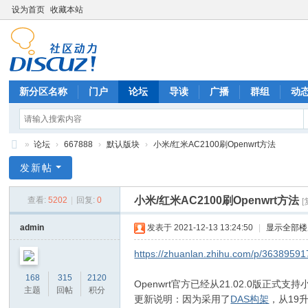
设为首页
收藏本站
新分区名称
门户
论坛
导读
广播
群组
动
»
论坛
›
667888
›
默认版块
›
小米/红米AC2100刷Openwrt方法
六
发新帖
六
小米/红米AC2100刷Openwrt方法
查看:
5202
|
回复:
0
七
八
admin
发表于 2021-12-13 13:24:50
|
显示全部楼
八
https://zhuanlan.zhihu.com/p/36389591
八
168
315
2120
Openwrt官方已经从21.02.0版正式支持
主题
回帖
积分
更新说明：因为采用了
DAS构架
，从19