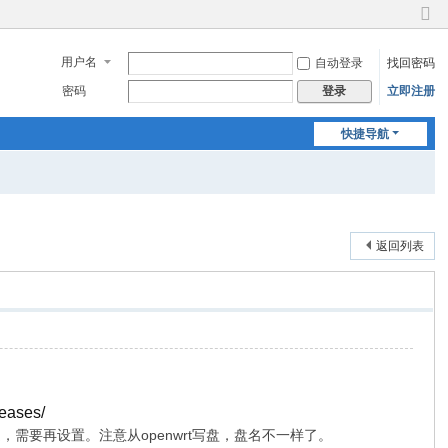
切
换
用户名
自动登录
找回密码
到
窄
密码
立即注册
登录
版
快捷导航
返回列表
leases/
需要再设置。注意从openwrt写盘，盘名不一样了。