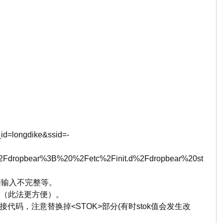
_id=longdike&ssid=-
dropbear%3B%20%2Fetc%2Finit.d%2Fdropbear%20st
链接输入不完整等。
到（此法更方便）。
链接代码，注意替换掉<STOK>部分(有时stok值会发生改