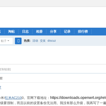
态
淘帖
日志
相册
分享
记录
排行榜
热搜:
活动
交友
discuz
帖子
搜
索
[复制链接]
层
7
https://downloads.openwrt.org/re
小米/
红米AC210
0。官网下载地址：
升级要强制，而且以前的设置备份无法用。我没有那么升级，我再写了一遍，