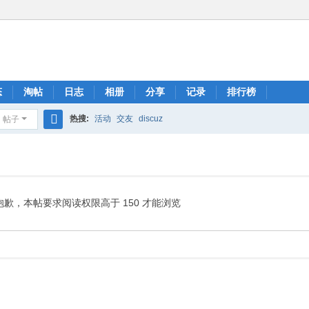
态
淘帖
日志
相册
分享
记录
排行榜
热搜:
活动
交友
discuz
帖子
搜
索
抱歉，本帖要求阅读权限高于 150 才能浏览