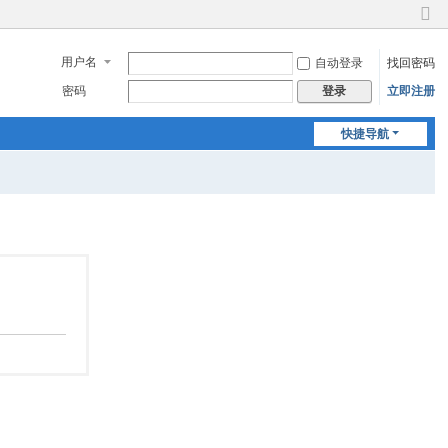
切
换
用户名
自动登录
找回密码
到
窄
密码
立即注册
登录
版
快捷导航