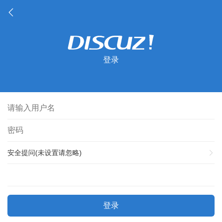
登录
安全提问(未设置请忽略)
登录