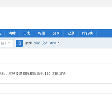
态
淘帖
日志
相册
分享
记录
排行榜
热搜:
活动
交友
discuz
帖子
搜
索
抱歉，本帖要求阅读权限高于 150 才能浏览