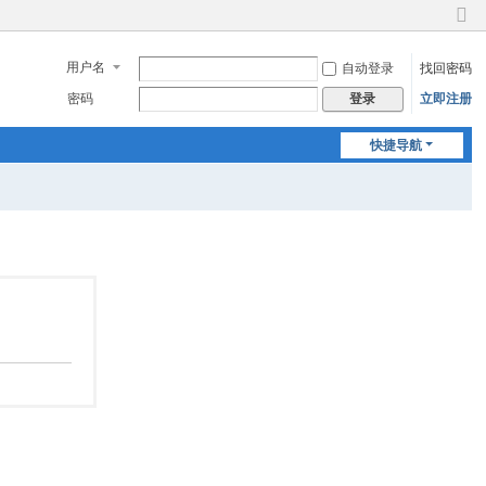
切
换
用户名
自动登录
找回密码
到
窄
密码
立即注册
登录
版
快捷导航