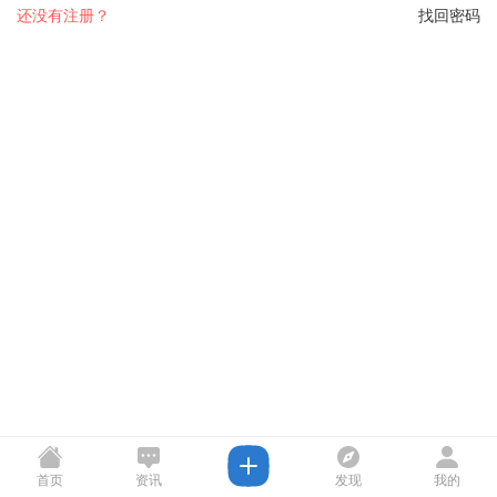
还没有注册？
找回密码
首页
资讯
发现
我的