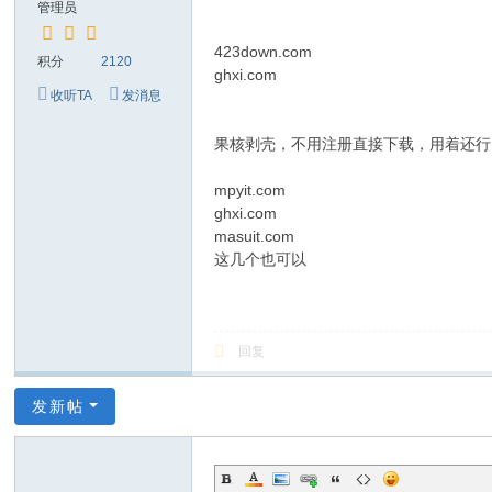
管理员
423down.com
积分
2120
ghxi.com
收听TA
发消息
果核剥壳，不用注册直接下载，用着还行
mpyit.com
ghxi.com
masuit.com
这几个也可以
回复
发新帖