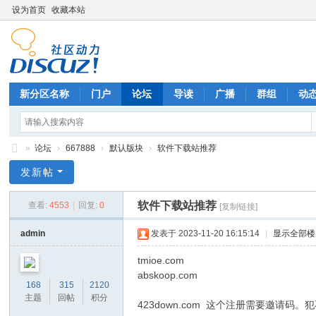
设为首页
收藏本站
新分区名称
门户
论坛
导读
广播
群组
动
»
论坛
›
667888
›
默认版块
›
软件下载站推荐
六
发新帖
六
软件下载站推荐
查看:
4553
|
回复:
0
[复制链接]
七
八
admin
发表于 2023-11-20 16:15:14
|
显示全部楼
八
tmioe.com
八
abskoop.com
168
315
2120
主题
回帖
积分
423down.com 这个注册需要邀请