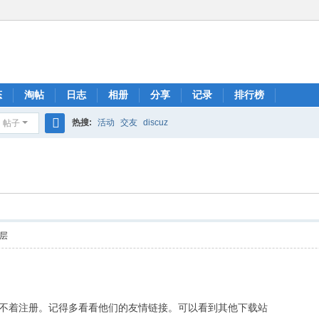
态
淘帖
日志
相册
分享
记录
排行榜
热搜:
活动
交友
discuz
帖子
搜
索
层
码。犯不着注册。记得多看看他们的友情链接。可以看到其他下载站