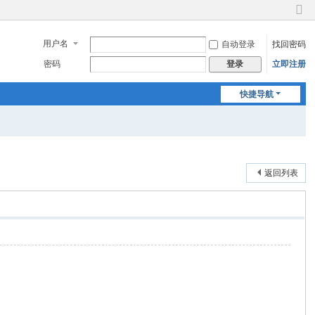
切
换
用户名
自动登录
找回密码
到
窄
密码
立即注册
登录
版
快捷导航
返回列表