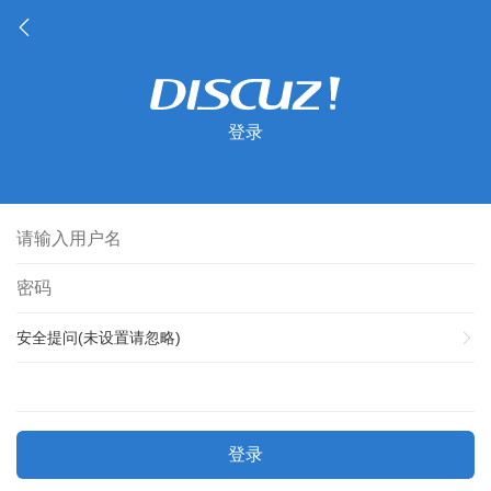
登录
安全提问(未设置请忽略)
登录