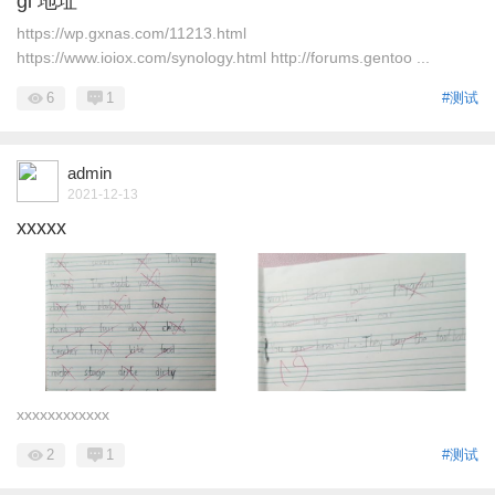
gl 地址
https://wp.gxnas.com/11213.html
https://www.ioiox.com/synology.html http://forums.gentoo ...
6
1
#测试
admin
2021-12-13
xxxxx
xxxxxxxxxxxx
2
1
#测试