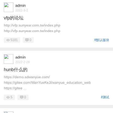
admin
2022-3-2
vfp的论坛
http://vfp.sunyear.com.tw/index.php
http://vfp.sunyear.com.tw/index.php
5181
0
#默认版块
admin
2022-2-26
hunb什么的
https://demo.sdwanyue.com/
https://gitee.com/WanYueKeJi/wanyue_education_web
https://gitee ...
5
0
#测试