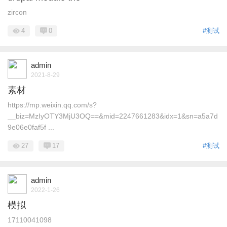
zircon
4
0
#测试
admin
2021-8-29
素材
https://mp.weixin.qq.com/s?
__biz=MzIyOTY3MjU3OQ==&mid=2247661283&idx=1&sn=a5a7d
9e06e0faf5f ...
27
17
#测试
admin
2022-1-26
模拟
17110041098