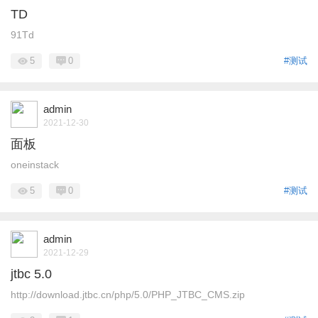
TD
91Td
5
0
#测试
admin
2021-12-30
面板
oneinstack
5
0
#测试
admin
2021-12-29
jtbc 5.0
http://download.jtbc.cn/php/5.0/PHP_JTBC_CMS.zip