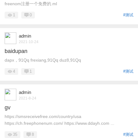
freenom注册一个免费的.ml
1
0
#测试
admin
2021-10-24
baidupan
dapx，91Qq frexiang,91Qq duz8,91Qq
4
1
#测试
admin
2021-8-24
gv
https://smsreceivefree.com/country/usa
https://ch.freephonenum.com/ https://www.ddayh.com ...
35
8
#测试