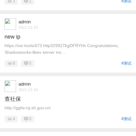
3
1
#测试
admin
2021-12-23
new ip
https://ssr.tools/473 http329927kgDFRYhh Congratulations,
Shadowsocks-libev server ins ...
8
5
#测试
admin
2021-12-24
查社保
http://ggfw.rsj.sh.gov.cn/
4
0
#测试