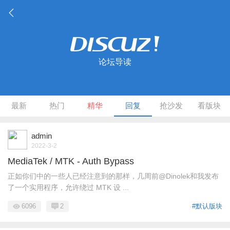
论坛导读
最新
热门
精华
回复
抢沙发
看版块
admin
2022-3-2
MediaTek / MTK - Auth Bypass
正如你们中的一些人已经注意到的那样，几周前@Dinolek和我发布
了一个实用程序，允许绕过 MTK 设 ...
6096
2
#默认版块