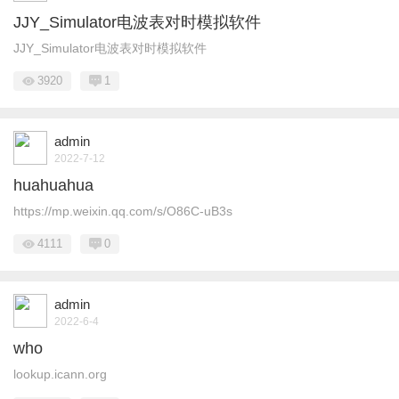
JJY_Simulator电波表对时模拟软件
JJY_Simulator电波表对时模拟软件
3920
1
admin
2022-7-12
huahuahua
https://mp.weixin.qq.com/s/O86C-uB3s
4111
0
admin
2022-6-4
who
lookup.icann.org