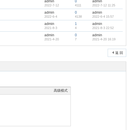
admin
0
admin
2022-7-12
4111
2022-7-12 11:25
admin
0
admin
2022-6-4
4138
2022-6-4 15:57
admin
1
admin
2021-8-3
4
2021-8-3 22:52
admin
0
admin
2021-4-20
7
2021-4-20 16:19
返 回
高级模式