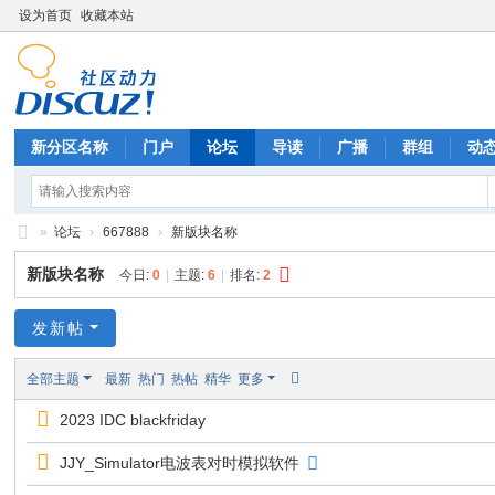
设为首页
收藏本站
新分区名称
门户
论坛
导读
广播
群组
动
»
论坛
›
667888
›
新版块名称
六
新版块名称
今日:
0
|
主题:
6
|
排名:
2
六
七
发新帖
八
全部主题
最新
热门
热帖
精华
更多
八
2023 IDC blackfriday
八
JJY_Simulator电波表对时模拟软件