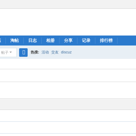
态
淘帖
日志
相册
分享
记录
排行榜
热搜:
活动
交友
discuz
帖子
搜
索