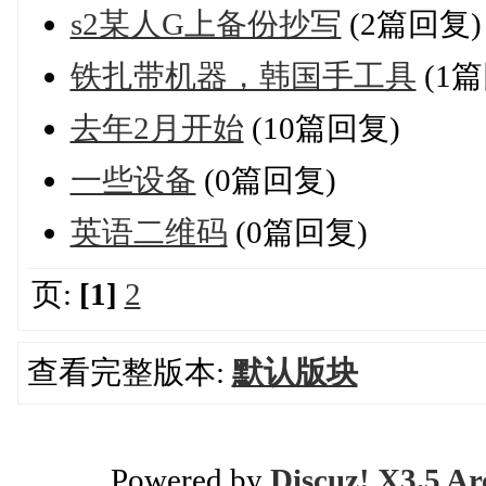
s2某人G上备份抄写
(2篇回复)
铁扎带机器，韩国手工具
(1篇
去年2月开始
(10篇回复)
一些设备
(0篇回复)
英语二维码
(0篇回复)
页:
[1]
2
查看完整版本:
默认版块
Powered by
Discuz! X3.5 Ar