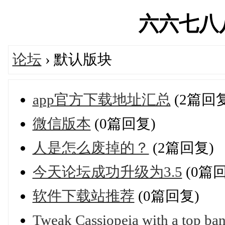
六六七八八八
论坛
› 默认版块
app官方下载地址汇总
(2篇回复
微信版本
(0篇回复)
人是怎么废掉的？
(2篇回复)
今天论坛成功升级为3.5
(0篇
软件下载站推荐
(0篇回复)
Tweak Cassiopeia with a top ba